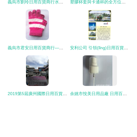
義烏市劉玲日用百貨商行水晶工藝品產(chǎn)品列表
塑膠杯套與卡通杯的全方位解析 從價格趨勢到搪膠技術(shù)的妙用
義烏市君安日用百貨商行——庫存手套產(chǎn)品列表與全能場景選購指南
安利公司 引領(lǐng)日用百貨的創(chuàng)新與品質(zhì)
2019第5屆廣州國際日用百貨展 全國推廣進(jìn)行中，開啟消費品新篇章
余姚市悅美日用品廠 日用百貨的品質(zhì)之選