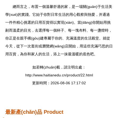
總而言之，布置一個溫馨舒適的家，是一場關(guān)于生活美
學(xué)的實踐。它始于你對日常生活的用心觀察與熱愛，并通過
一件件精心挑選的日用百貨得以實現(xiàn)。當(dāng)你開始用挑
剔而溫柔的目光，去選擇每一個杯子、每一塊布料、每一盞燈時，
你正是在親手構(gòu)建專屬于你的、充滿溫度的生活殿堂。就從
今天，從下一次逛街或瀏覽網(wǎng)店開始，用這些充滿巧思的日
用百貨，為你和家人的生活，添上一抹最溫暖的底色吧。
如若轉(zhuǎn)載，請注明出處：
http://www.haitianedu.cn/product/22.html
更新時間：2026-08-06 17:17:02
最新產(chǎn)品
Product