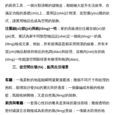
的廚房工具，一個分類清晰的儲物盒，都能極大提升生活效率。在
滿足功能的基礎(chǔ)上，選擇設(shè)計簡潔、造型優(yōu)雅的款
式，讓實用物品也成為空間的裝飾。
注重細(xì)節(jié)與統(tǒng)一性
：家的高級感往往藏在細(xì)節
(jié)里。嘗試為家中同類型物品設(shè)定一個統(tǒng)一的風
(fēng)格或元素，例如，所有玻璃器皿都采用簡潔的線條，所有木
質(zhì)物品都保持相近的色調(diào)和紋理。這種內(nèi)在的統
(tǒng)一性能讓空間顯得更有條理和格調(diào)。
三、從空間出發(fā)，點亮生活場景
客廳
：一塊柔軟的地毯能瞬間凝聚溫暖感；幾個不同尺寸和紋理的
抱枕，能增加沙發(fā)的層次與舒適度；一個藤編或布藝的收納
籃，既能收納雜物，又是自然風(fēng)的裝飾。
廚房與餐廳
：一套賞心悅目的餐具是美味的最佳搭檔；幾個透明的
密封罐讓五谷雜糧成為廚房的風(fēng)景線；一塊吸水防滑的地