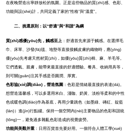
在夜晚營造出寧靜放松的氛圍。正是這些物品的質(zhì)感、色彩、
功能與設(shè)計，共同定義了家的“性格”與“溫度”。
二、挑選原則：以“舒適”與“和諧”為綱
質(zhì)感優(yōu)先，觸感至上
：舒適首先來源于觸感。在選擇毛
巾、床單、沙發(fā)毯、地墊等直接接觸皮膚的織物時，應(yīng)
優(yōu)先考慮天然材質(zhì)，如優(yōu)質(zhì)棉、麻、羊毛等。
它們透氣、親膚，能帶來最直接的舒適體驗。餐具、收納用具等，
則可關(guān)注其手感是否圓潤、厚實。
色彩協(xié)調(diào)，營造氛圍
：色彩是情緒最直接的表達(dá)。
想營造溫馨感，可以多選用米白、淺咖、奶黃、淡粉等柔和的中性
色或暖色調(diào)作為基底，再用少量跳色（如墨綠、磚紅、靛藍
(lán)）進(jìn)行點綴。保持一個空間內(nèi)主要物品的色彩和諧統
(tǒng)一，避免過多雜亂色彩造成的視覺疲勞。
功能與美觀并重
：日用百貨首先要好用。一個符合人體工學(xué)