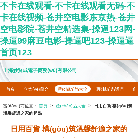
不卡在线观看-不卡在线观看无码-不
卡在线视频-苍井空电影东京热-苍井
空电影院-苍井空精选集-操逼123网-
操逼99麻豆电影-操逼吧123-操逼逼
首页123
上海妙賢成電子商務(wù)有限公司
首頁
企業(yè)簡介
產(chǎn)品大全
聯(lián)系我們
企
>
>
當(dāng)前位置：
首頁
產(chǎn)品大全
日用百貨 構(gòu)筑
溫馨舒適之家的起點
日用百貨 構(gòu)筑溫馨舒適之家的