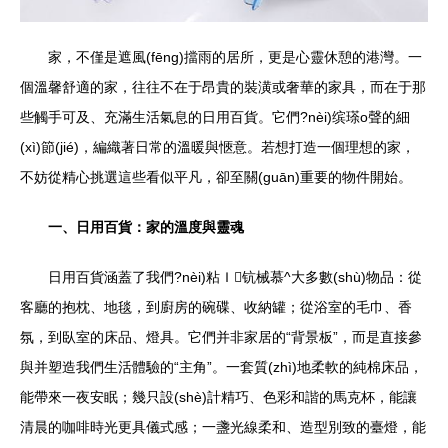
家，不僅是遮風(fēng)擋雨的居所，更是心靈休憩的港灣。一
個溫馨舒適的家，往往不在于昂貴的裝潢或奢華的家具，而在于那
些觸手可及、充滿生活氣息的日用百貨。它們?nèi)缤瑹o聲的細
(xì)節(jié)，編織著日常的溫暖與愜意。若想打造一個理想的家，
不妨從精心挑選這些看似平凡，卻至關(guān)重要的物件開始。
一、日用百貨：家的溫度與靈魂
日用百貨涵蓋了我們?nèi)粘Ｉ钪械慕^大多數(shù)物品：從
客廳的抱枕、地毯，到廚房的碗碟、收納罐；從浴室的毛巾、香
氛，到臥室的床品、燈具。它們并非家居的“背景板”，而是直接參
與并塑造我們生活體驗的“主角”。一套質(zhì)地柔軟的純棉床品，
能帶來一夜安眠；幾只設(shè)計精巧、色彩和諧的馬克杯，能讓
清晨的咖啡時光更具儀式感；一盞光線柔和、造型別致的臺燈，能