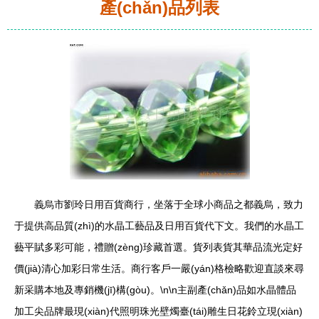
產(chǎn)品列表
義烏市劉玲日用百貨商行，坐落于全球小商品之都義烏，致力
于提供高品質(zhì)的水晶工藝品及日用百貨代下文。我們的水晶工
藝平賦多彩可能，禮贈(zèng)珍藏首選。貨列表貨其華品流光定好
價(jià)清心加彩日常生活。商行客戶一嚴(yán)格檢略歡迎直談來尋
新采購本地及專銷機(jī)構(gòu)。\n\n主副產(chǎn)品如水晶體品
加工尖品牌最現(xiàn)代照明珠光壁燭臺(tái)雕生日花鈴立現(xiàn)