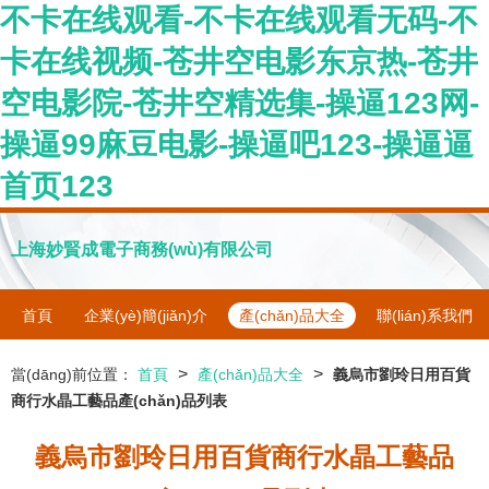
不卡在线观看-不卡在线观看无码-不
卡在线视频-苍井空电影东京热-苍井
空电影院-苍井空精选集-操逼123网-
操逼99麻豆电影-操逼吧123-操逼逼
首页123
上海妙賢成電子商務(wù)有限公司
首頁
企業(yè)簡(jiǎn)介
產(chǎn)品大全
聯(lián)系我們
>
>
當(dāng)前位置：
首頁
產(chǎn)品大全
義烏市劉玲日用百貨
商行水晶工藝品產(chǎn)品列表
義烏市劉玲日用百貨商行水晶工藝品