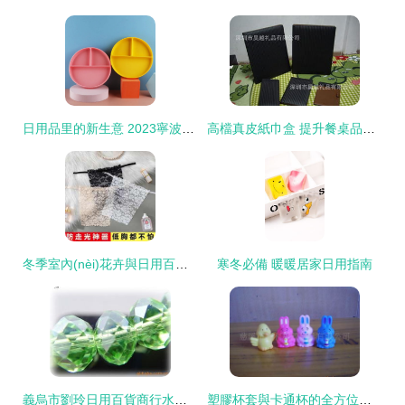
日用品里的新生意 2023寧波國(guó)際日用百貨展的體驗(yàn)與啟示
高檔真皮紙巾盒 提升餐桌品味的日用百貨之選
冬季室內(nèi)花卉與日用百貨 打造溫馨暖冬的完美搭配
寒冬必備 暖暖居家日用指南
義烏市劉玲日用百貨商行水晶工藝品產(chǎn)品列表
塑膠杯套與卡通杯的全方位解析 從價(jià)格趨勢(shì)到搪膠技術(shù)的妙用