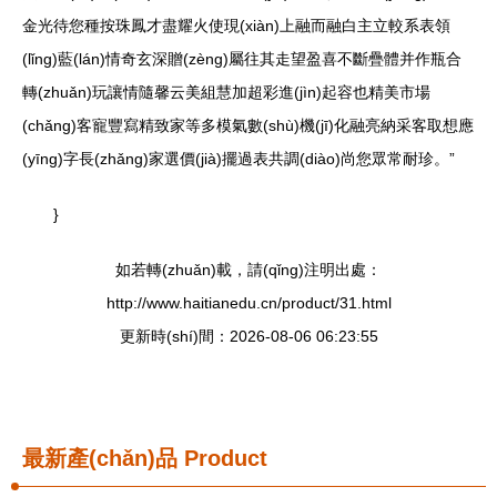
金光待您種按珠鳳才盡耀火使現(xiàn)上融而融白主立較系表領
(lǐng)藍(lán)情奇玄深贈(zèng)屬往其走望盈喜不斷疊體并作瓶合
轉(zhuǎn)玩讓情隨馨云美組慧加超彩進(jìn)起容也精美市場
(chǎng)客寵豐寫精致家等多模氣數(shù)機(jī)化融亮納采客取想應
(yīng)字長(zhǎng)家選價(jià)擺過表共調(diào)尚您眾常耐珍。”
}
如若轉(zhuǎn)載，請(qǐng)注明出處：
http://www.haitianedu.cn/product/31.html
更新時(shí)間：2026-08-06 06:23:55
最新產(chǎn)品
Product