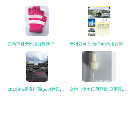
義烏市君安日用百貨商行——庫存手套產(chǎn)品列表與全能場(chǎng)景選購指南
安利公司 引領(lǐng)日用百貨的創(chuàng)新與品質(zhì)
2019第5屆廣州國(guó)際日用百貨展 全國(guó)推廣進(jìn)行中，開啟消費(fèi)品新篇章
余姚市悅美日用品廠 日用百貨的品質(zhì)之選